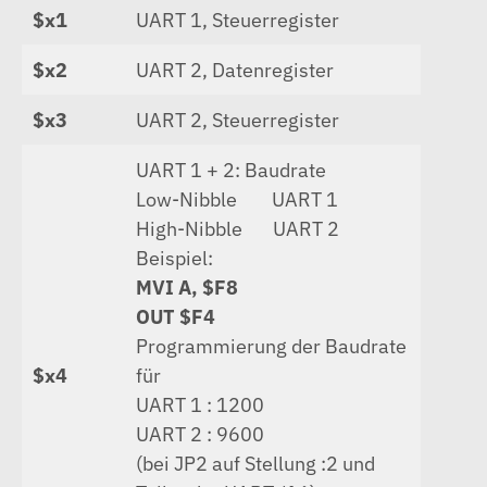
$x1
UART 1, Steuerregister
$x2
UART 2, Datenregister
$x3
UART 2, Steuerregister
UART 1 + 2: Baudrate
Low-Nibble UART 1
High-Nibble UART 2
Beispiel:
MVI A, $F8
OUT $F4
Programmierung der Baudrate
$x4
für
UART 1 : 1200
UART 2 : 9600
(bei JP2 auf Stellung :2 und