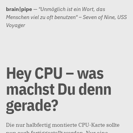
Zum
brain|pipe
— "Unmöglich ist ein Wort, das
Inhalt
Menschen viel zu oft benutzen" – Seven of Nine, USS
springen
Voyager
Hey CPU – was
machst Du denn
gerade?
Die nur halbfertig montierte CPU-Karte sollte
nun auch fertiggestellt werden. Nur eine