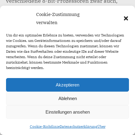
verschiedene 8-Bit-Prozessoren zwar auch,
doch viele diese Bibliotheken sind schon tief in
Cookie-Zustimmung
der Ecke „aufwändig“ verwurzelt.
verwalten
OK, Idee ist im Kopf platziert, dann kann es ja
Um dir ein optimales Erlebnis zu bieten, verwenden wir Technologien
mal los gehen … ein paar Tage immer wieder
wie Cookies, um Geräteinformationen zu speichern und/oder darauf
zuzugreifen. Wenn du diesen Technologien zustimmst, können wir
mal drüber nachdenken, den einen oder
Daten wie das Surfverhalten oder eindeutige IDs auf dieser Website
anderen Schaltplan überfliegen und weiter an
verarbeiten. Wenn du deine Zustimmung nicht erteilst oder
zurückziehst, können bestimmte Merkmale und Funktionen
der Idee brüten. Doch ein Problem bleibt: erst
beeinträchtigt werden.
mal einen 8231 bekommen, denn die
klassischen Dealer haben das Zeug nicht mehr
Akzeptieren
im Portfolio. Bleibt also nur noch Ebay. Uhps,
nicht so richtig günstig, aber was soll’s, der
Ablehnen
Spaß ist es wert.
Einstellungen ansehen
Nach ein paar Wochen lag nun dieser
Cookie-Richtlinie
Datenschutzerklärung
Über
unscheinbare Chip aus den USA auf dem Tisch